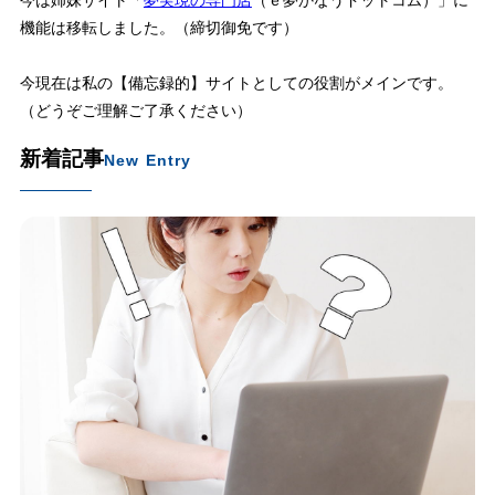
今は姉妹サイト「
夢実現の専門店
（ｅ夢かなうドットコム）」に
機能は移転しました。（締切御免です）
今現在は私の【備忘録的】サイトとしての役割がメインです。
（どうぞご理解ご了承ください）
新着記事
New Entry