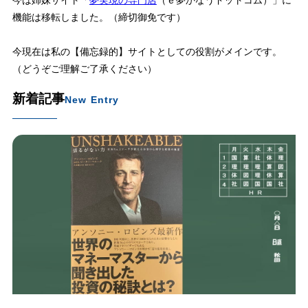
今は姉妹サイト「
夢実現の専門店
（ｅ夢かなうドットコム）」に
機能は移転しました。（締切御免です）
今現在は私の【備忘録的】サイトとしての役割がメインです。
（どうぞご理解ご了承ください）
新着記事
New Entry