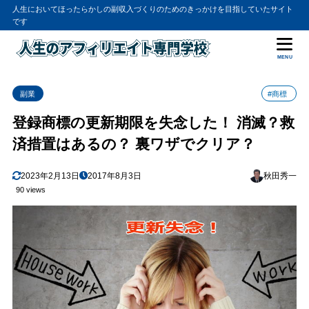
人生においてほったらかしの副収入づくりのためのきっかけを目指していたサイト
です
MENU
副業
#商標
登録商標の更新期限を失念した！ 消滅？救
済措置はあるの？ 裏ワザでクリア？
2023年2月13日
2017年8月3日
秋田秀一
90 views