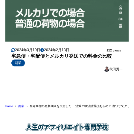
2024年3月19日
2024年2月13日
122 views
宅急便・宅配便とメルカリ発送での料金の比較
副業
秋田秀一
home
副業
登録商標の更新期限を失念した！ 消滅？救済措置はあるの？ 裏ワザでクリア