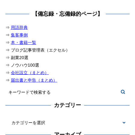
【備忘録・忘備録的ページ】
⇒
用語辞典
⇒
集客事例
⇒
本・書籍一覧
⇒ ブログ記事管理表（エクセル）
⇒ 副業20選
⇒ ノウハウ100選
⇒
会社設立（まとめ）
⇒
届出書と申告（まとめ）
カテゴリー
カ
テ
アーカイブ