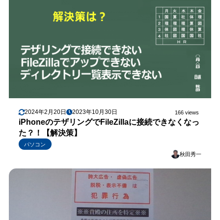
2024年2月20日
2023年10月30日
166 views
iPhoneのテザリングでFileZillaに接続できなくなっ
た？！【解決策】
パソコン
秋田秀一