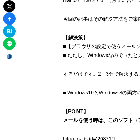
mailtoで記載された（お問い
今回の記事はその解決方法をご案
【解決策】
■【ブラウザの設定で使うメール
■ ただし、Windowsなので（
するだけ
です。2、3分で解決す
■ Windows10とWindow
【POINT】
メールを使う時は、このソフト（
[blog_parts id=”20871″]