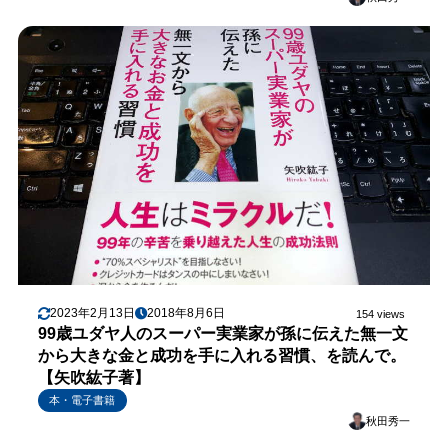
2023年2月13日
2018年8月6日
154 views
99歳ユダヤ人のスーパー実業家が孫に伝えた無一文
から大きな金と成功を手に入れる習慣、を読んで。
【矢吹紘子著】
本・電子書籍
秋田秀一