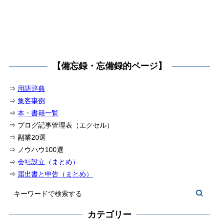
【備忘録・忘備録的ページ】
⇒
用語辞典
⇒
集客事例
⇒
本・書籍一覧
⇒ ブログ記事管理表（エクセル）
⇒ 副業20選
⇒ ノウハウ100選
⇒
会社設立（まとめ）
⇒
届出書と申告（まとめ）
カテゴリー