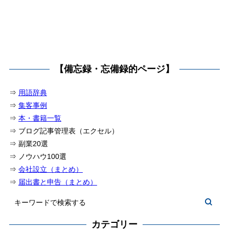
【備忘録・忘備録的ページ】
⇒
用語辞典
⇒
集客事例
⇒
本・書籍一覧
⇒ ブログ記事管理表（エクセル）
⇒ 副業20選
⇒ ノウハウ100選
⇒
会社設立（まとめ）
⇒
届出書と申告（まとめ）
カテゴリー