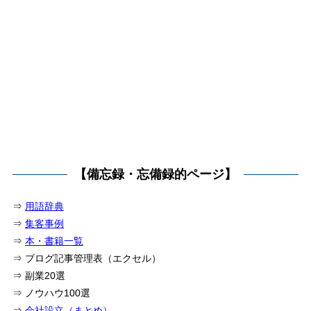
【備忘録・忘備録的ページ】
⇒
用語辞典
⇒
集客事例
⇒
本・書籍一覧
⇒ ブログ記事管理表（エクセル）
⇒ 副業20選
⇒ ノウハウ100選
⇒
会社設立（まとめ）