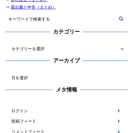
⇒
届出書と申告（まとめ）
カテゴリー
カ
テ
アーカイブ
ゴ
ア
リ
ー
ー
カ
メタ情報
イ
ブ
ログイン
投稿フィード
コメントフィード