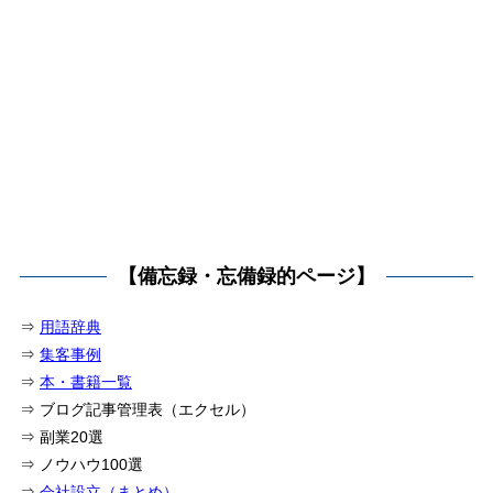
【備忘録・忘備録的ページ】
⇒
用語辞典
⇒
集客事例
⇒
本・書籍一覧
⇒ ブログ記事管理表（エクセル）
⇒ 副業20選
⇒ ノウハウ100選
⇒
会社設立（まとめ）