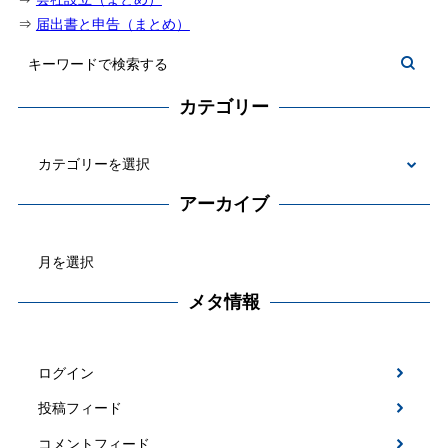
⇒
届出書と申告（まとめ）
カテゴリー
カ
テ
アーカイブ
ゴ
ア
リ
ー
ー
カ
メタ情報
イ
ブ
ログイン
投稿フィード
コメントフィード