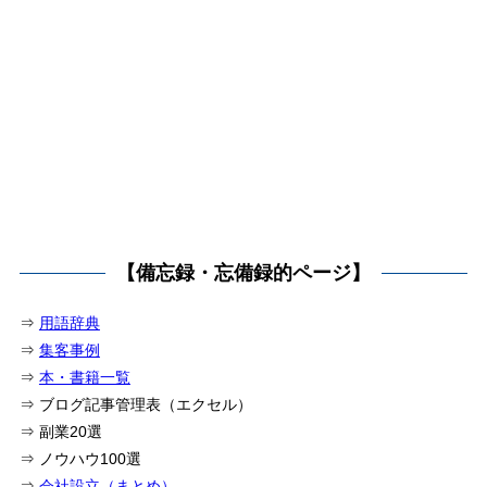
【備忘録・忘備録的ページ】
⇒
用語辞典
⇒
集客事例
⇒
本・書籍一覧
⇒ ブログ記事管理表（エクセル）
⇒ 副業20選
⇒ ノウハウ100選
⇒
会社設立（まとめ）