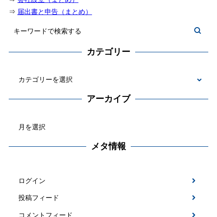
⇒
届出書と申告（まとめ）
カテゴリー
カ
テ
アーカイブ
ゴ
ア
リ
ー
ー
カ
メタ情報
イ
ブ
ログイン
投稿フィード
コメントフィード