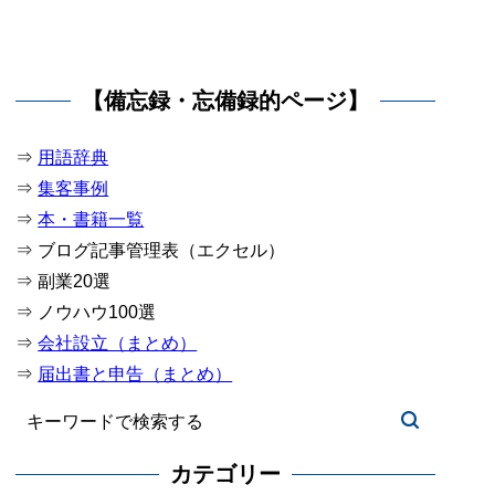
【備忘録・忘備録的ページ】
⇒
用語辞典
⇒
集客事例
⇒
本・書籍一覧
⇒ ブログ記事管理表（エクセル）
⇒ 副業20選
⇒ ノウハウ100選
⇒
会社設立（まとめ）
⇒
届出書と申告（まとめ）
カテゴリー