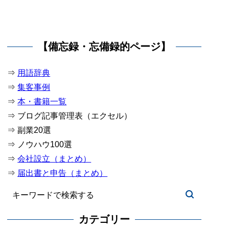
【備忘録・忘備録的ページ】
⇒
用語辞典
⇒
集客事例
⇒
本・書籍一覧
⇒ ブログ記事管理表（エクセル）
⇒ 副業20選
⇒ ノウハウ100選
⇒
会社設立（まとめ）
⇒
届出書と申告（まとめ）
カテゴリー