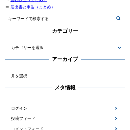
⇒
届出書と申告（まとめ）
カテゴリー
カ
テ
アーカイブ
ゴ
ア
リ
ー
ー
カ
メタ情報
イ
ブ
ログイン
投稿フィード
コメントフィード