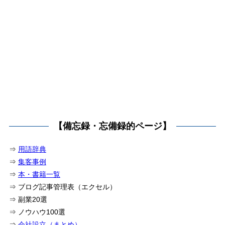
【備忘録・忘備録的ページ】
⇒
用語辞典
⇒
集客事例
⇒
本・書籍一覧
⇒ ブログ記事管理表（エクセル）
⇒ 副業20選
⇒ ノウハウ100選
⇒
会社設立（まとめ）