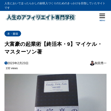
人生においてほったらかしの副収入づくりのためのきっかけを目指していたサイト
です
MENU
本・書籍
大富豪の起業術【終活本・9】マイケル・
マスターソン著
2023年2月23日
秋田秀一
132 views