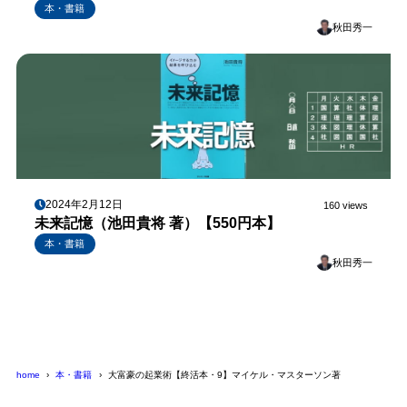
本・書籍
秋田秀一
2024年2月12日
160 views
未来記憶（池田貴将 著）【550円本】
本・書籍
秋田秀一
home
本・書籍
大富豪の起業術【終活本・9】マイケル・マスターソン著