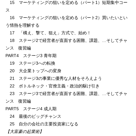
15 マーケティングの狙いを定める（パート1）短期集中コー
ス
16 マーケティングの狙いを定める（パート2）買いたいとい
う情熱を理解する
17 「構え、撃て、狙え」方式で、始め！
18 ステージ2で経営者が直面する困難、課題、…そしてチャ
ンス 復習編
PART4 ステージ3 青年期
19 ステージ3への転換
20 大企業トップへの変身
21 ステージ3の事業に優秀な人材をそろえよう
22 ボトルネック・官僚主義・政治的駆け引き
23 ステージ3で経営者が直面する困難、課題、…そしてチャ
ンス 復習編
PART5 ステージ4 成人期
24 最後のビッグチャンス
25 自分の会社の主要投資家になる
【大富豪の起業術】