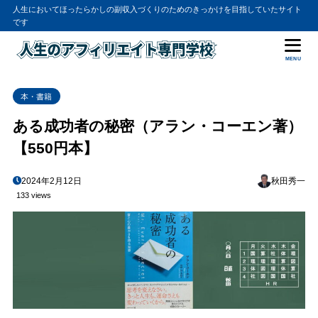
人生においてほったらかしの副収入づくりのためのきっかけを目指していたサイト
です
MENU
本・書籍
ある成功者の秘密（アラン・コーエン著）
【550円本】
2024年2月12日
秋田秀一
133 views