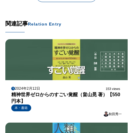
関連記事
Relation Entry
2024年2月12日
153 views
精神世界ゼロからのすごい覚醒（畠山晃 著）【550
円本】
本・書籍
秋田秀一